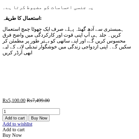
یہ جنسی احساسات کو مضبوط کرتا ہے۔
استعمال کا طریقہ:
ہمبستری سے آدھ گھنٹہ پہلے صرف ایک چھوٹا چمچ استعمال
کریں۔ جلد ہی آپ اپنی قوت اور کارکردگی میں واضح فرق
محسوس کریں گے، اور اپنے ساتھی کو بہتر طور پر مطمئن کر
سکیں گے۔ اپنی ازدواجی زندگی میں خوشگوار تبدیلی لانے کے لیے
ابھی آرڈر کریں
₨
5,100.00
₨
7,499.00
Themra
Epimedium
Add to cart
Buy Now
Macun
Add to wishlist
240g
Add to cart
Jar
Buy Now
quantity