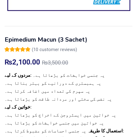
Epimedium Macun (3 Sachet)
(
10
customer reviews)
Rated
10
5.00
out of
5 based on
₨
2,100.00
₨
3,500.00
customer
ratings
یہ جنسی خواہشات کو بڑھاتا ہے۔
مردوں کے لیے:
یہ ہمبستری کے دورانیے کو بہتر بناتا ہے۔
یہ سپرم کی تعداد میں اضافہ کرتا ہے۔
یہ نفس کی سختی اور مردانہ طاقت کو بڑھاتا ہے۔
خواتین کے لیے:
یہ خواتین میں ایسٹروجن کے اخراج کو بڑھاتا ہے۔
یہ خواتین میں جنسی خواہشات کو بڑھاتا ہے۔
استعمال کا طریقہ:
یہ جنسی احساسات کو مضبوط کرتا ہے۔