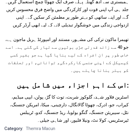
ہمبستری سے آدھ گھنٹہ پہلے صرف ایک چھوٹا چمچ استعمال کریں۔
جلد ہی آپ اپنی قوت اور کارکردگی میں واضح فرق محسوس کریں
گے، اور اپنے ساتھی کو بہتر طور پر مطمئن کر سکیں گے۔ اپنی
ازدواجی زندگی میں خوشگوار تبدیلی لانے کے لیے ابھی آرڈر کریں
تھیمرا ماکون ترکی کی مشہور، مستند اور امپورٹڈ ہربل ماجون ہے،
جو 40 سے زائد قدرتی جڑی بوٹیوں سے تیار کی گئی ہے۔ اسے
خاص طور پر ان افراد کے لیے بنایا گیا ہے جو بغیر کسی
کیمیکل کے اپنی جنسی کارکردگی، توانائی، اور تعلقات
کو بہتر بنانا چاہتے ہیں۔
اس کے اہم اجزاء میں شامل ہیں:
اسٹرین فلاور شہد، گلوکوز شربت، توت کا گڑ، پولن، ایپی میڈیم،
کیراب، جو، ادرک، چھوٹا گالانگال، دارچینی، میکا، امریکن جنسنگ،
نٹل، سیبریئن جنسنگ، گنگو بولوبا، ریڈ جنسنگ، کدو، ٹریبلس
ٹیرسٹریس، کولا نٹ، ونیلا فلیور، اور شاہی جیلی۔
Category:
Themra Macun