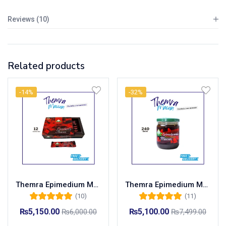
Reviews (10)
Related products
-14%
-32%
Themra Epimedium Macun 12 Sachet Box
Themra Epimedium Macun 240g Jar
(10)
(11)
Rated
5.00
out of
Rated
5.00
out of
₨
5,150.00
₨
5,100.00
₨
6,000.00
₨
7,499.00
5
5